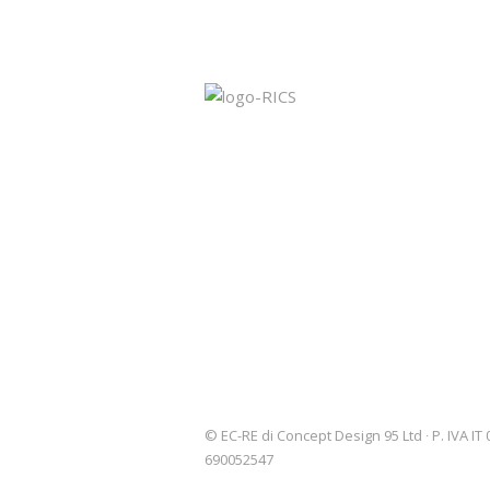
© EC-RE di Concept Design 95 Ltd ∙ P. IVA IT
690052547